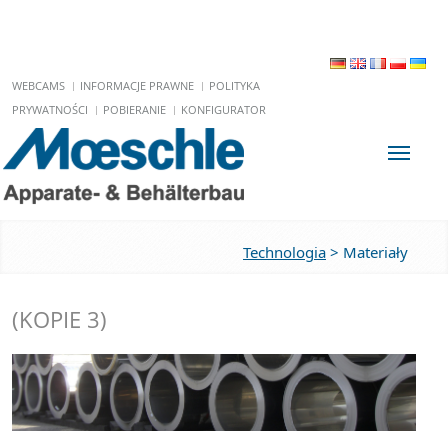
WEBCAMS
INFORMACJE PRAWNE
POLITYKA
PRYWATNOŚCI
POBIERANIE
KONFIGURATOR
Toggle
Technologia
>
Materiały
(KOPIE 3)