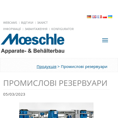
WEBCAMS
ВІДГУКИ
ЗАХИСТ
ІНФОРМАЦІЇ
ЗАВАНТАЖЕННЯ
KONFIGURATOR
Toggle
Продукція
>
Промислові резервуари
ПРОМИСЛОВІ РЕЗЕРВУАРИ
05/03/2023